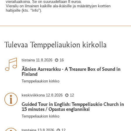
vierailuaikoina. Se on suuruudeltaan 8 euroa.
Vierailu on ilmainen kaikille ala-ikäisille ja määrättyjen korttien
haltijoille (kts. "Info").
Tulevaa Temppeliaukion kirkolla
tiistaina
11.8.2026
16
Äänien Aarrearkku - A Treasure Box of Sound in
Finland
Temppeliaukion kirkko
keskiviikkona
12.8.2026
12
Guided Tour in English: Temppeliaukio Church in
15 minutes / Opastus englanniksi
Temppeliaukion kirkko
torstaina
13.8.2026
12